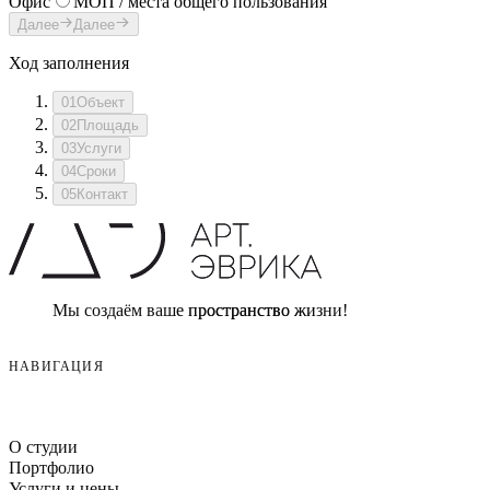
Офис
МОП / места общего пользования
Далее
Далее
Ход заполнения
01
Объект
02
Площадь
03
Услуги
04
Сроки
05
Контакт
Мы создаём ваше пространство жизни!
НАВИГАЦИЯ
О студии
Портфолио
Услуги и цены